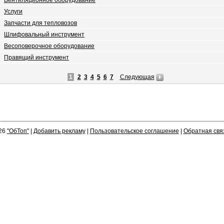
Вентиляционное оборудование
Услуги
Запчасти для тепловозов
Шлифовальный инструмент
Весоповерочное оборудование
Правящий инструмент
1
2
3
4
5
6
7
Следующая
26
"ОбТоп"
|
Добавить рекламу
|
Пользовательское соглашение
|
Обратная свя