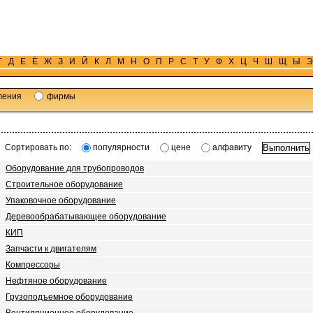
Г
Д
Е
Ё
Ж
З
И
Й
К
Л
М
Н
О
П
Р
С
Т
У
Ф
Х
Ц
Ч
Ш
Щ
Ы
Э
ления
фирмы
Сортировать по:
популярности
цене
алфавиту
Оборудование для трубопроводов
Строительное оборудование
Упаковочное оборудование
Деревообрабатывающее оборудование
КИП
Запчасти к двигателям
Компрессоры
Нефтяное оборудование
Грузоподъемное оборудование