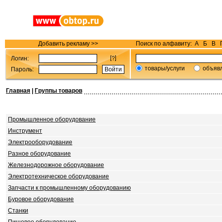
Добавить рекламу >>
Поиск по алфавиту:
А
Б
В
Логин:
товары/услуги
объяв
Пароль:
Главная
|
Группы товаров
Промышленное оборудование
Инструмент
Электрооборудование
Разное оборудование
Железнодорожное оборудование
Электротехническое оборудование
Запчасти к промышленному оборудованию
Буровое оборудование
Станки