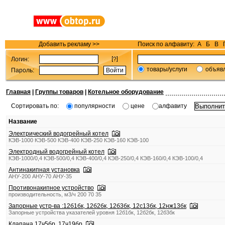
Добавить рекламу >>
Поиск по алфавиту:
А
Б
В
Логин:
товары/услуги
объяв
Пароль:
Главная
|
Группы товаров
|
Котельное оборудование
Сортировать по:
популярности
цене
алфавиту
Название
Электрический водогрейный котел
КЭВ-1000 КЭВ-500 КЭВ-400 КЭВ-250 КЭВ-160 КЭВ-100
Электродный водогрейный котел
КЭВ-1000/0,4 КЭВ-500/0,4 КЭВ-400/0,4 КЭВ-250/0,4 КЭВ-160/0,4 КЭВ-100/0,4
Антинакипная установка
АНУ-200 АНУ-70 АНУ-35
Противонакипное устройство
производительность, м3/ч 200 70 35
Запорные устр-ва :12б1бк, 12б2бк, 12б3бк, 12с13бк, 12нж13бк
Запорные устройства указателей уровня 12б1бк, 12б2бк, 12б3бк
Клапана 17ч5бр, 17ч19бр