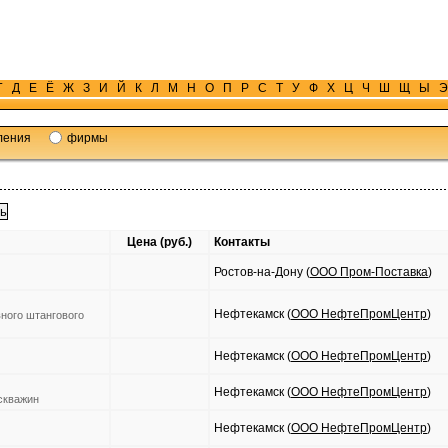
Г
Д
Е
Ё
Ж
З
И
Й
К
Л
М
Н
О
П
Р
С
Т
У
Ф
Х
Ц
Ч
Ш
Щ
Ы
Э
ления
фирмы
Цена (руб.)
Контакты
Ростов-на-Дону (
ООО Пром-Поставка
)
Нефтекамск (
ООО НефтеПромЦентр
)
ного штангового
Нефтекамск (
ООО НефтеПромЦентр
)
Нефтекамск (
ООО НефтеПромЦентр
)
скважин
Нефтекамск (
ООО НефтеПромЦентр
)