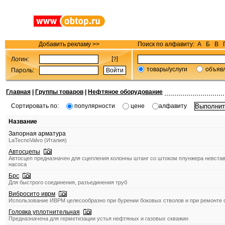
Добавить рекламу >>
Поиск по алфавиту:
А
Б
В
Логин:
товары/услуги
объяв
Пароль:
Главная
|
Группы товаров
|
Нефтяное оборудование
Сортировать по:
популярности
цене
алфавиту
Название
Запорная арматура
LaTecnoValvo (Италия)
Автосцепы
Автосцеп предназначен для сцепления колонны штанг со штоком плунжера невстав
насоса
Брс
Для быстрого соединения, разъединения труб
Вибросито иврм
Использование ИВРМ целесообразно при бурении боковых стволов и при ремонте 
Головка уплотнительная
Предназначена для герметизации устья нефтяных и газовых скважин