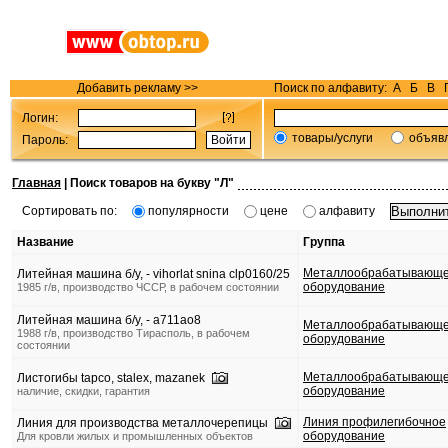
Добавить рекламу >>
Поиск по алфавиту:
А
Б
В
Логин:
товары/услуги
объяв
Пароль:
Главная
| Поиск товаров на букву "
Л
"
Сортировать по:
популярности
цене
алфавиту
Название
Группа
Металлообрабатывающ
Литейная машина б/у, - vihorlat snina clp0160/25
оборудование
1985 г/в, производство ЧССР, в рабочем состоянии
Литейная машина б/у, - а711ао8
Металлообрабатывающ
1988 г/в, производство Тирасполь, в рабочем
оборудование
состоянии
Металлообрабатывающ
Листогибы tapco, stalex, mazanek
оборудование
наличие, скидки, гарантия
Линия профилегибочное
Линия для производства металлочерепицы
оборудование
Для кровли жилых и промышленных объектов