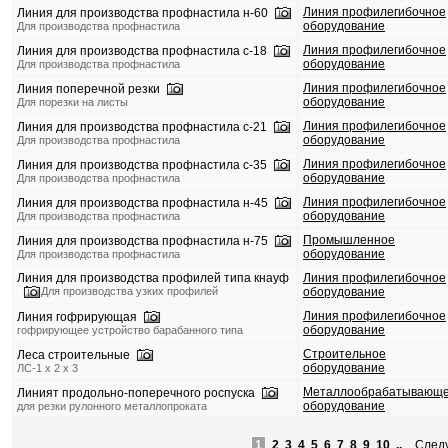
Линия профилегибочное
Линия для производства профнастила н-60
оборудование
Для производства профнастила
Линия профилегибочное
Линия для производства профнастила с-18
оборудование
Для производства профнастила
Линия профилегибочное
Линия поперечной резки
оборудование
Для порезки на листы
Линия профилегибочное
Линия для производства профнастила с-21
оборудование
Для производства профнастила
Линия профилегибочное
Линия для производства профнастила с-35
оборудование
Для производства профнастила
Линия профилегибочное
Линия для производства профнастила н-45
оборудование
Для производства профнастила
Промышленное
Линия для производства профнастила н-75
оборудование
Для производства профнастила
Линия для производства профилей типа кнауф
Линия профилегибочное
Для производства узких профилей
оборудование
Линия профилегибочное
Линия гофрирующая
оборудование
гофрирующее устройство барабанного типа
Строительное
Леса строительные
оборудование
ЛС-1 х 2 х 3
Металлообрабатывающ
Линият продольно-поперечного роспуска
оборудование
для резки рулонного металлопроката
1
2
3
4
5
6
7
8
9
10
..
След