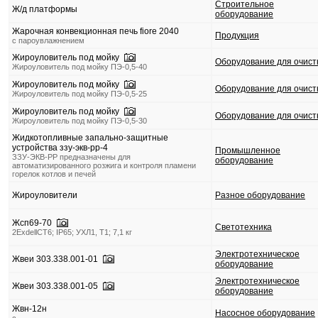
Строительное
Ж/д платформы
оборудование
Жарочная конвекционная печь fiore 2040
Продукция
с пароувлажнением
Жироуловитель под мойку
Оборудование для очист
Жироуловитель под мойку ПЭ-0,5-40
Жироуловитель под мойку
Оборудование для очист
Жироуловитель под мойку ПЭ-0,5-25
Жироуловитель под мойку
Оборудование для очист
Жироуловитель под мойку ПЭ-0,5-30
Жидкотопливные запально-защитные
устройства ззу-экв-рр-4
Промышленное
ЗЗУ-ЭКВ-РР предназначены для
оборудование
автоматизированного розжига и контроля пламени
горелок котлов и печей
Жироуловители
Разное оборудование
Жсп69-70
Светотехника
2ЕxdellCT6; IP65; УХЛ1, Т1; 7,1 кг
Электротехническое
Жвеи 303.338.001-01
оборудование
Электротехническое
Жвеи 303.338.001-05
оборудование
Жвн-12н
Насосное оборудование