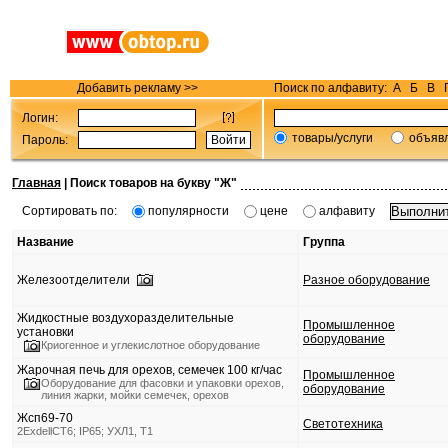
Добавить рекламу >>
Поиск по алфавиту:
А
Б
В
Логин:
товары/услуги
объяв
Пароль:
Главная
| Поиск товаров на букву "
Ж
"
Сортировать по:
популярности
цене
алфавиту
Название
Группа
Железоотделители
Разное оборудование
Жидкостные воздухоразделительные
Промышленное
установки
оборудование
Криогенное и углекислотное оборудование
Жарочная печь для орехов, семечек 100 кг/час
Промышленное
Оборудование для фасовки и упаковки орехов,
оборудование
линия жарки, мойки семечек, орехов
Жсп69-70
Светотехника
2ExdellCT6; IP65; УХЛ1, Т1