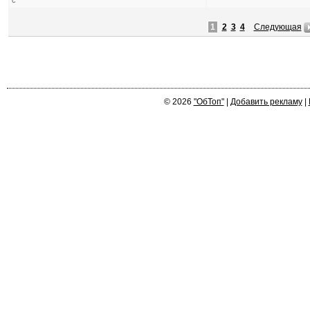
с
1
2
3
4
Следующая
© 2026
"ОбТоп"
|
Добавить рекламу
|