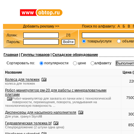
Добавить рекламу >>
Поиск по алфавиту:
А
Б
В
Логин:
товары/услуги
объяв
Пароль:
Главная
|
Группы товаров
|
Складское оборудование
Сортировать по:
популярности
цене
алфавиту
Название
Цена (
Колеса для тележек
22
колеса для тележек
Робот-манипулятор рм-20 для работы с минераловатными
плитами
750
Робот-манипулятор для захвата из пачки или с технологической
поверхности, перемещения, поворота, укладывания на
технологическую поверхность ...
Диспенсеры для насыпного наполнителя
30
Для упак. гранул Styrofill
Гидравлическая тележка bf
85
Спецпредложение (2 штуки одна цена)