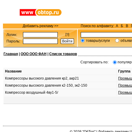
Добавить рекламу >>
Поиск по алфавиту:
А
Б
В
Логин:
товары/услуги
объяв
Пароль:
Главная
|
ООО ООО ФАН
|
Список товаров
Сортировать по:
популяр
Название
Группа
Компрессоры высокого давления кр2, акр21
Промыш
Компрессоры высокого давления к2-150, эк2-150
Промыш
Компрессор воздушный 4ву1-5/
Промыш
© 2026
"ОбТоп"
|
Добавить рекламу
|