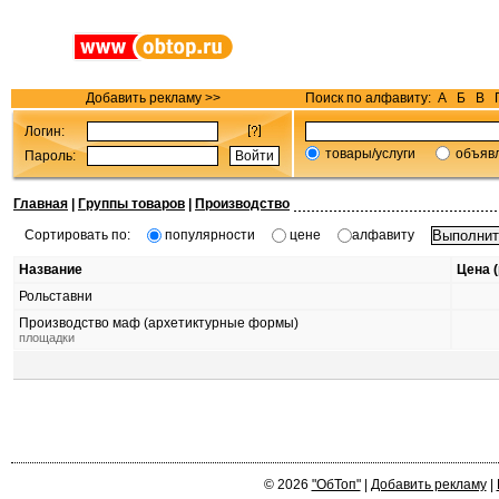
Добавить рекламу >>
Поиск по алфавиту:
А
Б
В
Логин:
товары/услуги
объяв
Пароль:
Главная
|
Группы товаров
|
Производство
Сортировать по:
популярности
цене
алфавиту
Название
Цена (
Рольставни
Производство маф (архетиктурные формы)
площадки
© 2026
"ОбТоп"
|
Добавить рекламу
|