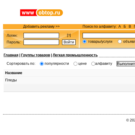
Добавить рекламу >>
Поиск по алфавиту:
А
Б
В
Логин:
товары/услуги
объяв
Пароль:
Главная
|
Группы товаров
|
Легкая промышленность
Сортировать по:
популярности
цене
алфавиту
Название
Пледы
© 20