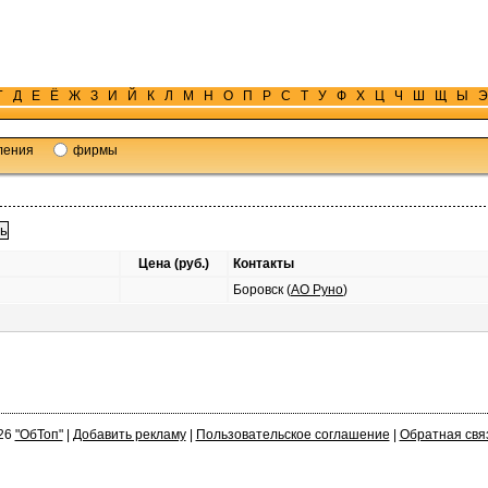
Г
Д
Е
Ё
Ж
З
И
Й
К
Л
М
Н
О
П
Р
С
Т
У
Ф
Х
Ц
Ч
Ш
Щ
Ы
Э
ления
фирмы
Цена (руб.)
Контакты
Боровск (
АО Руно
)
26
"ОбТоп"
|
Добавить рекламу
|
Пользовательское соглашение
|
Обратная свя