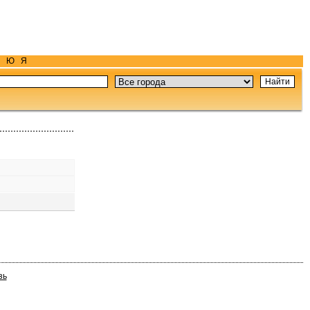
Ю
Я
зь