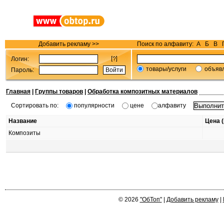
Добавить рекламу >>
Поиск по алфавиту:
А
Б
В
Логин:
товары/услуги
объяв
Пароль:
Главная
|
Группы товаров
|
Обработка композитных материалов
Сортировать по:
популярности
цене
алфавиту
Название
Цена (
Композиты
© 2026
"ОбТоп"
|
Добавить рекламу
|