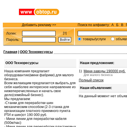
Добавить рекламу >>
Поиск по алфавиту:
А
Б
В
Логин:
товары/услуги
объяв
Пароль:
Главная
|
ООО Техноресурсы
ООО Техноресурсы
Наши предложения:
Наша компания предлагает
1)
Мини-заводы 190000 руб.
оборудовантие(мини фабрики) для малого
Для малого бизнеса
бизнеса.
Полный список
Всем желающим предлагается выбрать для
себя наиболее интересное направление из
Наши объявления:
нижеперечисленных и начать свое
дело(семейный бизнес).
На данный момент нет объя
Мы предлагаем:
-Станки для переработки шин
механическим способом (2-3 станка для
организации платного приемного пункта
РТИ и шин)от 190 000 руб.
- Мини линии для переработки кабеля
(500кг/час)
- Мини линии для переработки пластиковых