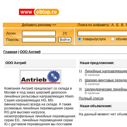
Добавить рекламу >>
Поиск по алфавиту:
А
Б
В
Логин:
товары/услуги
объяв
Пароль:
Главная
|
ООО Антриб
ООО Антриб
Наши предложения:
1)
Линейные направляющие 
В наличии
2)
Шарико-винтовые передач
В наличии
Компания Антриб предлагает со склада в
3)
Цилиндрические линейн
Москве и под заказ широкий диапазон
В наличии
линейных рельсовых направляющих Hiwin.
Полный список
Серия направляющих HG, MG
(миниатюрные) всегда на складе. А также
Наши объявления:
роликовые линейные перемещения серии
RG для высоких нагрузок,
На данный момент нет объя
низкопрофильные линейные перемещения
серии EG , линейные перемещения серии
IG с датчиком перемещения мы поставим