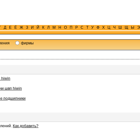
Г
Д
Е
Ё
Ж
З
И
Й
К
Л
М
Н
О
П
Р
С
Т
У
Ф
Х
Ц
Ч
Ш
Щ
Ы
Э
ления
фирмы
hiwin
и швп hiwin
ые подшипники
влений.
Как добавить?