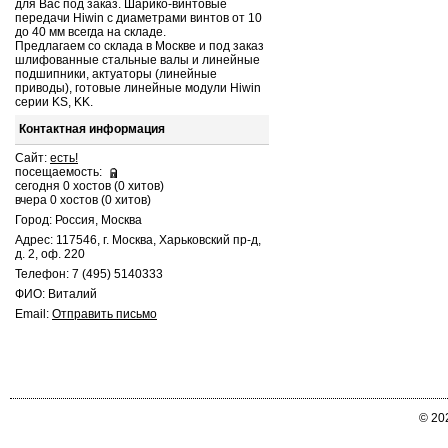
для Вас под заказ. Шарико-винтовые
передачи Hiwin с диаметрами винтов от 10
до 40 мм всегда на складе.
Предлагаем со склада в Москве и под заказ
шлифованные стальные валы и линейные
подшипники, актуаторы (линейные
приводы), готовые линейные модули Hiwin
cерии KS, KK.
Контактная информация
Сайт:
есть!
посещаемость:
сегодня 0 хостов (0 хитов)
вчера 0 хостов (0 хитов)
Город: Россия, Москва
Адрес: 117546, г. Москва, Харьковский пр-д,
д. 2, оф. 220
Телефон: 7 (495) 5140333
ФИО: Виталий
Email:
Отправить письмо
© 20