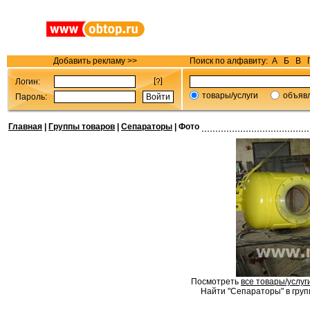
Добавить рекламу >>
Поиск по алфавиту:
А
Б
В
Логин:
товары/услуги
объяв
Пароль:
Главная
|
Группы товаров
|
Сепараторы
| Фото
Посмотреть
все товары/услуг
Найти "Сепараторы" в груп