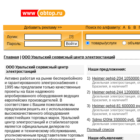
Добавить рекламу >>
Поиск по алфавиту:
А
Б
В
Логин:
товары/услуги
объяв
Пароль:
Главная
|
ООО Уральский сервисный центр электростанций
ООО Уральский сервисный центр
Наши предложения:
электростанций
Активно работая на рынке бесперебойного
1)
Heimer gehjd-204 1050000 
и гарантированного электроснабжения с
Дизельная электростанция, от
Бразилия, в наличии!!!
1995 мы предлагаем только качественные
проекты на базе надежного
2)
Heimer gehjd-244 1200000 
апробированного оборудования ведущих
Дизельная электростанция, от
европейских производителей. В
Бразилия, в наличии!!!
соответствии с Вашим пожеланием мы
3)
Heimer gehjd-81 600000 ру
предлагаем решить их с использованием
Дизельная электростанция, от
высококачественного оборудования
Бразилия, в наличии!!!
известнейших торговых марок. Уральский
4)
Sdmo t20hk 330000 руб.
центр электростанций и стабилизаторов
Дизельная электростанция, от
является официальным дилером по
Полный список
продаже и техническому обслуживанию,
уполномоченным представителем торговых
Наши объявления:
марок (производителей оборудования):