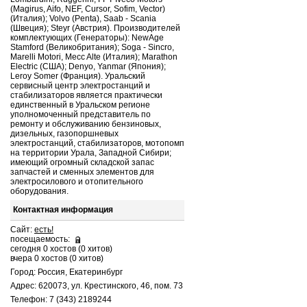
(Magirus, Aifo, NEF, Cursor, Sofim, Vector)
(Италия); Volvo (Penta), Saab - Scania
(Швеция); Steyr (Австрия). Производителей
комплектующих (Генераторы): NewAge
Stamford (Великобритания); Soga - Sincro,
Marelli Motori, Mecc Alte (Италия); Marathon
Electric (США); Denyo, Yanmar (Япония);
Leroy Somer (Франция). Уральский
сервисный центр электростанций и
стабилизаторов является практически
единственный в Уральском регионе
уполномоченный представитель по
ремонту и обслуживанию бензиновых,
дизельных, газопоршневых
электростанций, стабилизаторов, мотопомп
на территории Урала, Западной Сибири;
имеющий огромный складской запас
запчастей и сменных элементов для
электросилового и отопительного
оборудования.
Контактная информация
Сайт:
есть!
посещаемость:
сегодня 0 хостов (0 хитов)
вчера 0 хостов (0 хитов)
Город: Россия, Екатеринбург
Адрес: 620073, ул. Крестинского, 46, пом. 73
Телефон: 7 (343) 2189244