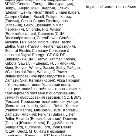
SDMO, Genelec-Energo, Ultra (Франция),
На данный момент нет объя
Вепрь, Энерго, МАП Энергия, Элекон
(Elekon), Штиль, Инэлт (Inelt), Лидер (Lider),
Сатурн (Saturn), Ruself, Poligon, Каскад
(Россия), Gesan Grupos Electrogenos
(Испания), Geko, Eisemann, VMtec
(Германия), Chloride, F. G. Wilson
(Великобритания), Cummins (США -
Великобритания), GreenPower, GenSet,
Ausonia, FPT Iveco Motors, Ortea, Tecno
Elettra, Visa (Италия), Heimer (Бразилия),
General Electric Company Consumer &
Industrial Digital Energy - GE C&I DE
(Швецария-США); Denyo, Yanmar, Koshin,
Kubota, Sawafuji - Elemax, FUJI (Япония),
Kipor, Seeyes, Wusley, Sassin, Solby, Райдер,
VG Industrial Parts, Weifang, G-Power
(лицензированное производство в КНР),
Damask, Skat, Kerona (Корея), Aksa (Турция)
в Уральском регионе. Уральский центр
электростанций и стабилизаторов является
партнером по поставке и обслуживанию,
ремонту оборудования заводов: ТСС, БЭМЗ
(Россия). Производителей комплектующих
(Двигатели): Honda, Kubota, Robin, Yanmar
(Yanmar Marine), Mitsubishi, Isuzu, Komatsu,
Daihatsu (Япония); Perkins (Sabre), Lister
Petter, Ricardo (Великобритания); Daewoo
(Dosan) (Южная Корея); Briggs&Stratton
(Vanguard), Cummins, Ford, John Deere
(США); Deutz, MTU, Hatz (Германия);
Lombardini, Ruggerini, FPT Iveco Motors