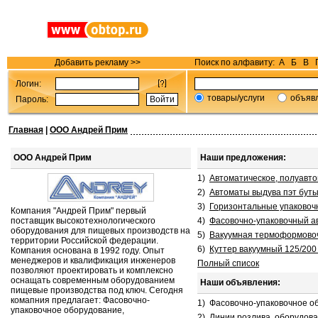
Добавить рекламу >>
Поиск по алфавиту:
А
Б
В
Логин:
товары/услуги
объяв
Пароль:
Главная
|
ООО Андрей Прим
ООО Андрей Прим
Наши предложения:
1)
Автоматическое, полуавто
2)
Автоматы выдува пэт буты
3)
Горизонтальные упаковоч
Компания "Андрей Прим" первый
поставщик высокотехнологического
4)
Фасовочно-упаковочный ав
оборудования для пищевых производств на
5)
Вакуумная термоформовочн
территории Российской федерации.
6)
Куттер вакуумный 125/200 
Компания основана в 1992 году. Опыт
менеджеров и квалификация инженеров
Полный список
позволяют проектировать и комплексно
оснащать современным оборудованием
Наши объявления:
пищевые производства под ключ. Сегодня
комапния предлагает: Фасовочно-
1)
Фасовочно-упаковочное о
упаковочное оборудование,
2)
Линии розлива, оборудова