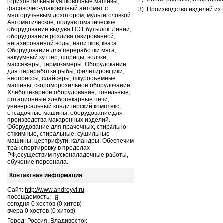
горизонтальные уапковочные машины,
фасовочно-упаковочный аитомат с
3)
Производство изделий из 
многоручьевым дозотором, мультиголовкой.
Автоматическое, полуавтоматическое
оборудование выдува ПЭТ бутылок. Линии,
оборудование розлива газированной,
негазированной воды, напитков, кваса.
Оборудование для переработки мяса,
вакуумный куттер, шприцы, волчки,
массажеры, термокамеры. Оборудование
для переработки рыбы, филетировщики,
неопрессы, слайсеры, шкуросъемные
машины, скороморозильное оборудование.
Хлебопекарное оборудование, тонельные,
ротационные хлебопекарные печи,
универсальный кондитерский комплекс,
отсадочные машины, оборудование для
производства макаронных изделий.
Оборудование для прачечных, стирально-
отжимные, стиральные, сушильные
машины, цертрифуги, каландры. Обеспечим
транспортировку в пределах
РФ,осуществим пусконаладочные работы,
обучение персонала.
Контактная информация
Сайт:
http://www.andreyvl.ru
посещаемость:
сегодня 0 хостов (0 хитов)
вчера 0 хостов (0 хитов)
Город: Россия, Владивосток