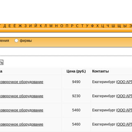
Г
Д
Е
Ё
Ж
З
И
Й
К
Л
М
Н
О
П
Р
С
Т
У
Ф
Х
Ц
Ч
Ш
Щ
Ы
Э
ления
фирмы
па
Цена (руб.)
Контакты
оверочное оборудование
9490
Екатеринбург (
ООО АР
оверочное оборудование
9230
Екатеринбург (
ООО АР
оверочное оборудование
5460
Екатеринбург (
ООО АР
оверочное оборудование
5460
Екатеринбург (
ООО АР