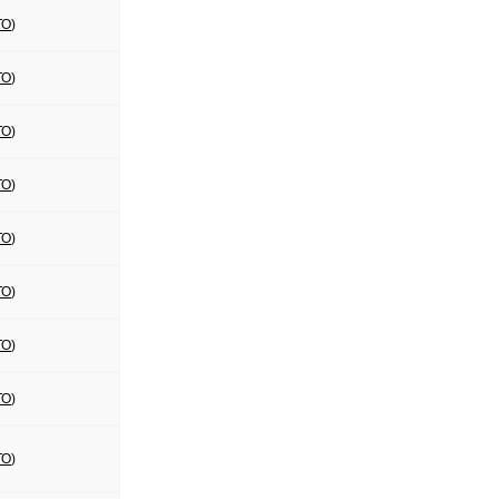
ТО
)
ТО
)
ТО
)
ТО
)
ТО
)
ТО
)
ТО
)
ТО
)
ТО
)