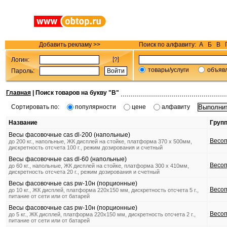
Добавить рекламу >>
Поиск по алфавиту:
А
Б
В
Логин:
товары/услуги
объяв
Пароль:
Главная
| Поиск товаров на букву "
В
"
Сортировать по:
популярности
цене
алфавиту
Название
Груп
Весы фасовочные cas dl-200 (напольные)
Весоп
до 200 кг., напольные, ЖК дисплей на стойке, платформа 370 х 500мм,
дискретность отсчета 100 г., режим дозирования и счетный
Весы фасовочные cas dl-60 (напольные)
Весоп
до 60 кг., напольные, ЖК дисплей на стойке, платформа 300 х 410мм,
дискретность отсчета 20 г., режим дозирования и счетный
Весы фасовочные cas pw-10н (порционные)
Весоп
до 10 кг., ЖК дисплей, платформа 220x150 мм, дискретность отсчета 5 г.,
питание от сети или от батарей
Весы фасовочные cas pw-10н (порционные)
Весоп
до 5 кг., ЖК дисплей, платформа 220x150 мм, дискретность отсчета 2 г.,
питание от сети или от батарей