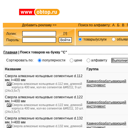
Добавить рекламу >>
Поиск по алфавиту:
А
Б
В
Логин:
товары/услуги
объяв
Пароль:
Главная
| Поиск товаров на букву "
С
"
Сортировать по:
популярности
цене
алфавиту
Название
Группа
Сверла алмазные кольцевые сегментные d.112
мм, l=400 мм
Камнеобрабатывающий
Сверла алмазные кольцевые d.112 мм, длинной
инструмент
корпуса 400 мм, кол-во сегментов &#8211; 9 шт.
(24х3,5х7)
Сверла алмазные кольцевые сегментные d.122
мм, l=400 мм
Камнеобрабатывающий
Сверла алмазные кольцевые d.122 мм, длинной
инструмент
корпуса 400 мм, кол-во сегментов &#8211; 10 шт.
(24х3,5х7)
Сверла алмазные кольцевые сегментные d.132
мм, l=400 мм
Камнеобрабатывающий
Сверла алмазные кольцевые d.132 мм, длинной
инструмент