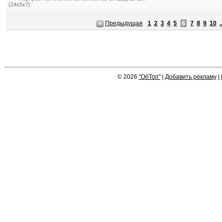
(24х5х7)
Предыдущая
1
2
3
4
5
6
7
8
9
10
.
© 2026
"ОбТоп"
|
Добавить рекламу
|