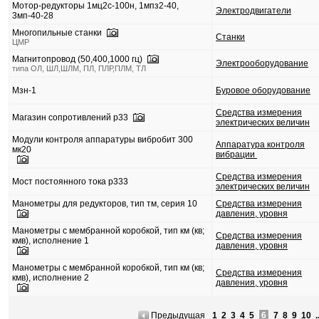
Мотор-редукторы 1мц2с-100н, 1мпз2-40,
Электродвигатели
3мп-40-28
Многопильные станки
Станки
ЦМР
Магнитопровод (50,400,1000 гц)
Электрооборудование
типа ОЛ, ШЛ,ШЛМ, ПЛ, ПЛР,ПЛМ, ТЛ
Мзн-1
Буровое оборудование
Средства измерения
Магазин сопротивлений р33
электрических величин
Модули контроля аппаратуры вибробит 300
Аппаратура контроля
мк20
вибрации
Средства измерения
Мост постоянного тока р333
электрических величин
Манометры для редукторов, тип тм, серия 10
Средства измерения
давления, уровня
Манометры с мембранной коробкой, тип км (кв;
Средства измерения
кмв), исполнение 1
давления, уровня
Манометры с мембранной коробкой, тип км (кв;
Средства измерения
кмв), исполнение 2
давления, уровня
Предыдущая
1
2
3
4
5
6
7
8
9
10
.