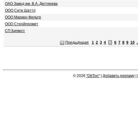
ОАО Завод им. В.А. Дегтярева
ООО Сити Шаттл
ООО Маркен Фильтр
ООО Стройпромет
СП Бигвест
Предыдущая
1
2
3
4
5
6
7
8
9
10
.
© 2026
"ОбТоп"
|
Добавить рекламу
|