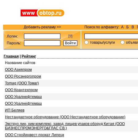
Добавить рекламу >>
Поиск по алфавиту:
А
Б
В
Логин:
товары/услуги
объяв
Пароль:
Главная
|
Рейтинг
Название сайтов
ООО Азияпром
ООО Росэнергопром
Tomag (ООО Томаг)
ООО Крантехпром
ООО Уралнефтемаш
ООО Уралнефтемаш
ИП Беляев
Нестандартное оборудование (ООО Нестандартное оборудование)
Экструз лин, хим комплекс, завод, пищев упаков оборуд Китая (ООО
БИЗНЕСПРОМЭНЕРГО&ГЛАС СВ.)
ООО Стройинвест-прокат Липецк