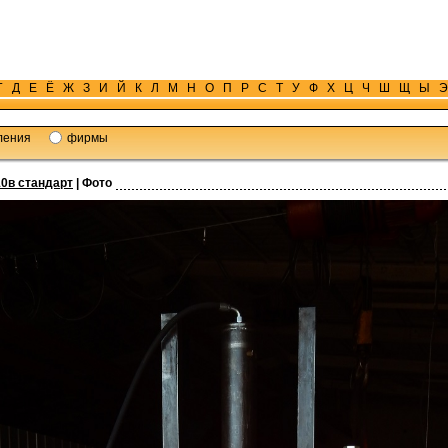
Г
Д
Е
Ё
Ж
З
И
Й
К
Л
М
Н
О
П
Р
С
Т
У
Ф
Х
Ц
Ч
Ш
Щ
Ы
Э
ления
фирмы
0в стандарт
| Фото