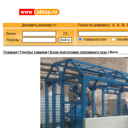
Добавить рекламу >>
Поиск по алфавиту:
А
Б
В
Логин:
товары/услуги
объяв
Пароль:
Главная
|
Группы товаров
|
Блок подготовки топливного газа
| Фото