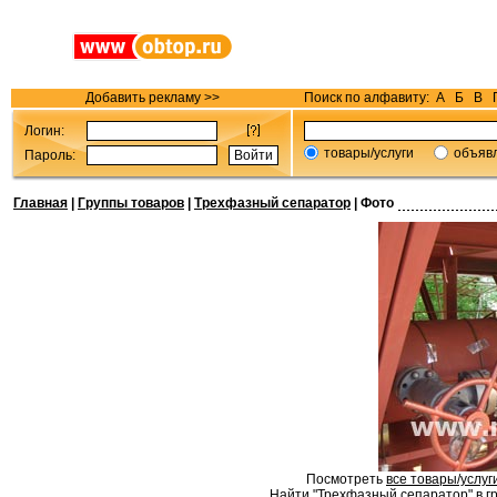
Добавить рекламу >>
Поиск по алфавиту:
А
Б
В
Логин:
товары/услуги
объяв
Пароль:
Главная
|
Группы товаров
|
Трехфазный сепаратор
| Фото
Посмотреть
все товары/услуг
Найти "Трехфазный сепаратор" в гр