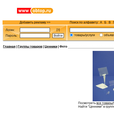
Добавить рекламу >>
Поиск по алфавиту:
А
Б
В
Логин:
товары/услуги
объяв
Пароль:
Главная
|
Группы товаров
|
Ценники
| Фото
Посмотреть
все товары/
Найти "Ценники" в групп