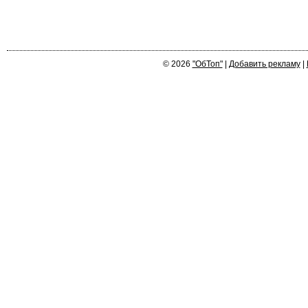
© 2026
"ОбТоп"
|
Добавить рекламу
|