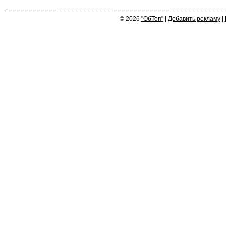
© 2026
"ОбТоп"
|
Добавить рекламу
|