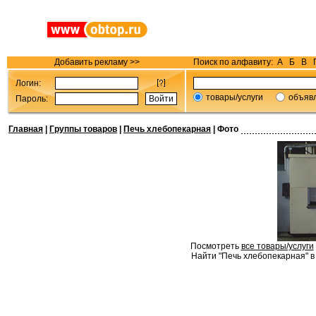
Добавить рекламу >>
Поиск по алфавиту:
А
Б
В
Логин:
товары/услуги
объяв
Пароль:
Главная
|
Группы товаров
|
Печь хлебопекарная
| Фото
Посмотреть
все товары/услуги
Найти "Печь хлебопекарная" в 