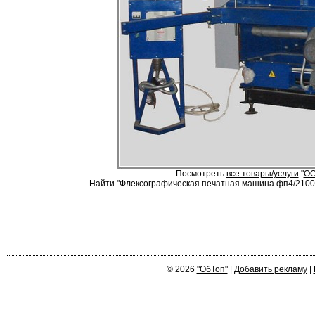
Посмотреть
все товары/услуги
"
ОО
Найти "Флексографическая печатная машина фп4/2100/1
© 2026
"ОбТоп"
|
Добавить рекламу
|