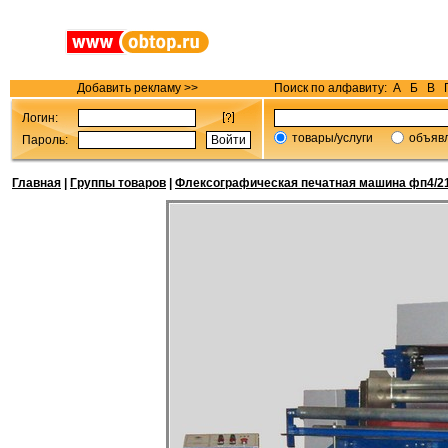
Добавить рекламу >>
Поиск по алфавиту:
А
Б
В
Логин:
товары/услуги
объяв
Пароль:
Главная
|
Группы товаров
|
Флексографическая печатная машина фп4/21