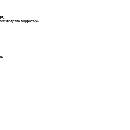
рг))
роизводства гофротары
зь