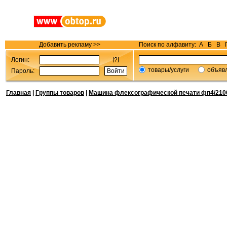
Добавить рекламу >>
Поиск по алфавиту:
А
Б
В
Логин:
товары/услуги
объяв
Пароль:
Главная
|
Группы товаров
|
Машина флексографической печати фп4/210