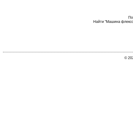
По
Найти "Машина флексог
© 20