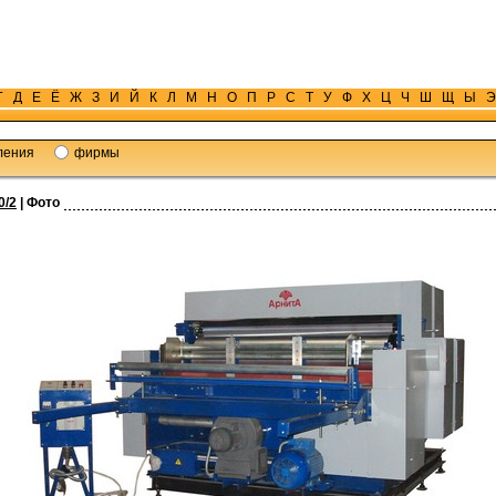
Г
Д
Е
Ё
Ж
З
И
Й
К
Л
М
Н
О
П
Р
С
Т
У
Ф
Х
Ц
Ч
Ш
Щ
Ы
Э
ления
фирмы
0/2
| Фото