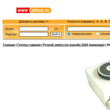
Добавить рекламу >>
Поиск по алфавиту:
А
Б
В
Логин:
товары/услуги
объяв
Пароль:
Главная
|
Группы товаров
|
Ручной эмбоссер guangfu 3000 (кирилица)
| Ф