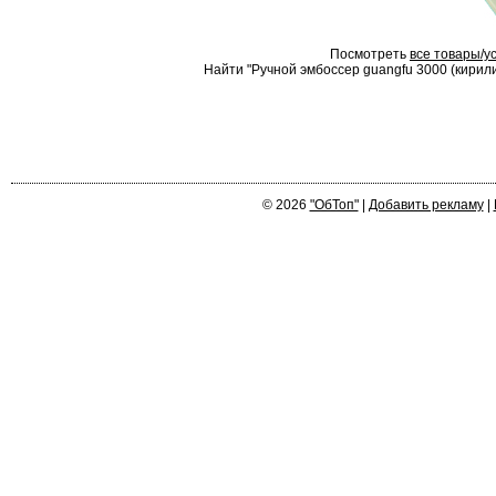
Посмотреть
все товары/у
Найти "Ручной эмбоссер guangfu 3000 (кирилиц
© 2026
"ОбТоп"
|
Добавить рекламу
|