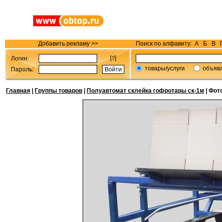
Добавить рекламу >>
Поиск по алфавиту:
А
Б
В
Логин:
товары/услуги
объяв
Пароль:
Главная
|
Группы товаров
|
Полуавтомат склейка гофротары ск-1м
| Фот