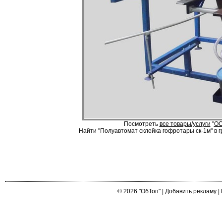
Посмотреть
все товары/услуги
"
ОО
Найти "Полуавтомат склейка гофротары ск-1м" в г
© 2026
"ОбТоп"
|
Добавить рекламу
|